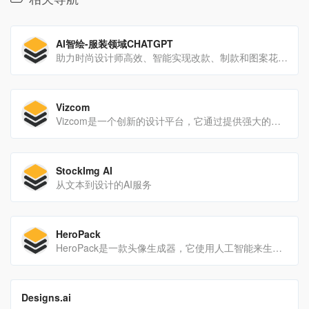
AI智绘-服装领域CHATGPT
助力时尚设计师高效、智能实现改款、制款和图案花型设计，辅助研发&开发爆款！
Vizcom
Vizcom是一个创新的设计平台，它通过提供强大的工具和安全的环境，帮助设计团队将创意快速转化为3D模型。
StockImg AI
从文本到设计的AI服务
HeroPack
HeroPack是一款头像生成器，它使用人工智能来生成受电子游戏启发的头像。
翻译站点
Designs.ai
Designs.ai 可帮助您节省时间、降低成本并简化您的工作流程。在 2 分钟内使用 AI 创建徽标、视频、横幅、模型。