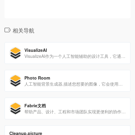
相关导航
VisualizeAI
VisualizeAI作为一个人工智能辅助的设计工具，它通过提供快速原型构建和设计可视化功能，极大地提高了设计师的工作效率。
Photo Room
人工智能背景生成器,描述您想要的图像，它会使用符合您确切要求的稳定扩散神奇地生成无限数量的独特背景
Fabrie文档
帮助产品、设计、工程和市场团队实现更便利的协作，更高效的日常沟通与创意管理
翻译站点
Cleanup.picture
Cleanup.picture 是一种基于人工智能的高级编辑工具，比其他克隆图章工具要好得多。像 adobe photoshop fix 这样的克隆工具需要背景参考，而我们的 AI 只需点击几下，就能真正猜出...