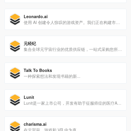
Leonardo.ai
使用 AI 创建令人惊叹的游戏资产。我们正在构建市场领先的功能，让您更好地控制您的后代
元经纪
集合全球元宇宙行业的优质供应链，一站式采购您所需要的元宇宙行业解决方案和产品。全网比价，为您筛选出最优性价比的供应商。
Talk To Books
一种探索想法和发现书籍的新...
Lunit
Lunit是一家上市公司，开发有助于征服癌症的医疗AI软件。对于癌症，生存通常取决于它被发现的早期程度，而Lunit的癌症筛查AI帮助医生更早地发现它。
charisma.ai
在元宇宙、游戏和 VR 中为真...