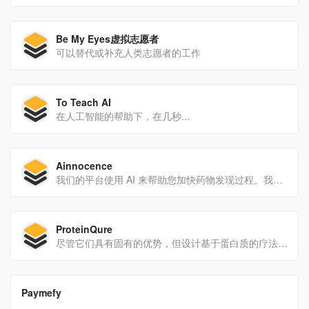
Be My Eyes虚拟志愿者
可以替代或补充人类志愿者的工作
To Teach AI
在人工智能的帮助下，在几秒...
Ainnocence
我们的平台使用 AI 来帮助您加快药物发现过程。我们可以一起做出很大的改变
ProteinQure
尽管它们具有固有的优势，但设计基于蛋白质的疗法非常困难。由于蛋白质的尺寸较大和缺乏可用的结构数据，计算工具以前一直受阻。我们利用基于物理的方法和新颖的机器学习算法来克...
翻译站点
Paymefy
Paymefy是一款人工智能催收工具，通过自动通知和促进一键支付，帮助企业优化催收流程。它有助于降低运营成本和恢复时间，根据用户的视觉识别定制通知，并从拒绝偿还债务的客户那里...