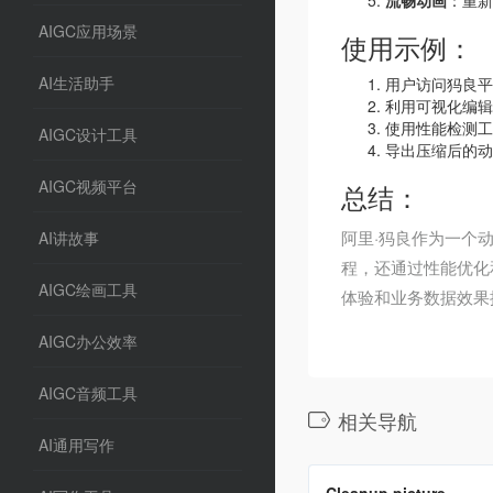
流畅动画
：重新
AIGC应用场景
使用示例：
AI生活助手
用户访问犸良平
利用可视化编辑
使用性能检测工
AIGC设计工具
导出压缩后的动
AIGC视频平台
总结：
阿里·犸良作为一个
AI讲故事
程，还通过性能优化
AIGC绘画工具
体验和业务数据效果
AIGC办公效率
AIGC音频工具
相关导航
AI通用写作
翻译站点