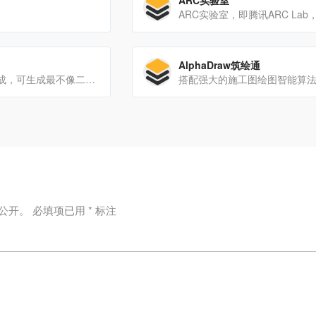
ARC实验室
Cleanup.picture 是一种基于人工智能的高级编辑工具，比其他克隆图章工具要好得多。像 adobe photoshop fix 这样的克隆工具需要背景参考，而我们的 AI 只需点击几下，就能真正猜出...
AlphaDraw筑绘通
AI艺术二维码生成，可生成最不像二维码的二维码
公开。
必填项已用
*
标注