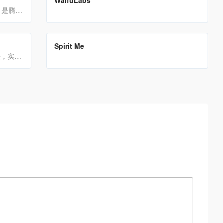
WaifuLabs
WaifuLabs 让我们完成了不可能的事情：它让我们极小的游戏工作室有能力承担内容制作的巨大壮举。Arrowmancer使用 Waifu Labs 和 GPT-3 的魔力来创造无限的美丽迷人的角色。
ARC实验室，即腾讯ARC Lab，是腾讯PCG下属的一个研究中心，专注于探索和挑战智能媒体相关的前沿技术。该实验室被称为腾讯PCG的“侦察兵”和“特种兵”，代表着其在探索智能媒体技术领...
翻译站点
Spirit Me
SpiritMe允许用户使用数字化身制作视频，这些化身可以用自己的声音和情感表达说出他们输入的任何文本。它提供订阅、预付费计划和免费试用。它可以作为一种工具来进行交流，生成个...
搭配强大的施工图绘图智能算法，实现绘图10倍提效