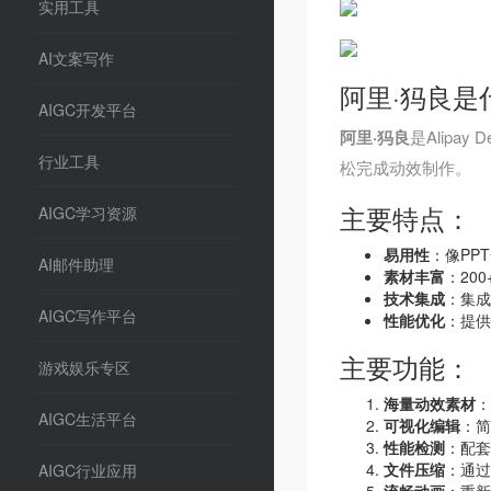
实用工具
AI文案写作
阿里·犸良是
AIGC开发平台
阿里·犸良
是Alip
行业工具
松完成动效制作。
主要特点：
AIGC学习资源
易用性
：像PP
AI邮件助理
素材丰富
：20
技术集成
：集成
AIGC写作平台
性能优化
：提供
主要功能：
游戏娱乐专区
海量动效素材
：
AIGC生活平台
可视化编辑
：简
性能检测
：配套
文件压缩
：通过
AIGC行业应用