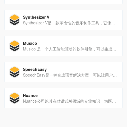
Synthesizer V
Synthesizer V是一款革命性的音乐制作工具，它使用基于深度神经网络的合成引擎来生成令人难以置信的逼真的歌声。它具有可定制的AI音高生成，无限音轨，无核心限制，VST3/AU插件支...
Musico
Musico 是一个人工智能驱动的软件引擎，可以生成音乐。 它可以对手势、动作、代码或其他声音做出反应。
SpeechEasy
SpeechEasy是一种合成语音解决方案，可以让用户从文本生成高质量、易于理解的音频。它适用于各种设备和平台，支持桌面和移动设备，有近12种高质量的合成声音可供选择。它使用简单...
Nuance
Nuance公司以其在对话式AI领域的专业知识，为医疗保健和客户参与提供创新解决方案。公司致力于通过AI技术推动组织效能，提升工作成效，并在全球范围内产生积极影响。