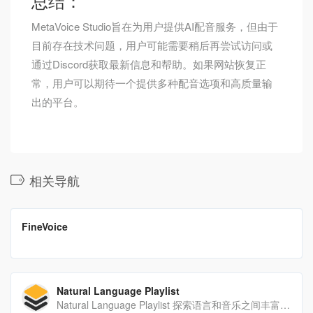
总结：
MetaVoice Studio旨在为用户提供AI配音服务，但由于
目前存在技术问题，用户可能需要稍后再尝试访问或
通过Discord获取最新信息和帮助。如果网站恢复正
常，用户可以期待一个提供多种配音选项和高质量输
出的平台。
相关导航
翻译站点
FineVoice
FineVoice是一种人工智能数字语音解决方案，可以帮助用户增强声音，并实时改变声音。它配有实时变声器，无限的音频和声音效果，录音室质量的录音机，文本到语音，语音到文本。
Natural Language Playlist
Natural Language Playlist 探索语言和音乐之间丰富而复杂的关系，并使用 Transformer 语言模型构建播放列表。由于没有更好的术语，音乐推荐是一种“闭门造车”的东西。