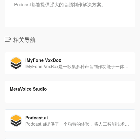
Podcast都能提供强大的音频制作解决方案。
相关导航
iMyFone VoxBox
iMyFone VoxBox是一款集多种声音制作功能于一体的AI声音生成器，适合各种使用场景，从视频配音到有声书叙述，再到播客和游戏角色配音等。
翻译站点
MetaVoice Studio
MetaVoice Studio允许用户录制自己的声音或上传文件来创建自定义语音剪辑。它提供了一个免费的计划，有6个声音，30秒的剪辑长度，和一个非商业许可。付费计划包括8个声音、10分钟...
Podcast.ai
Podcast.ai提供了一个独特的体验，将人工智能技术应用于播客内容的创作。无论是机器学习爱好者还是希望以新方式了解特定主题的听众，都可以在这个平台上找到感兴趣的内容。