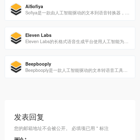
AiSofiya
Sofiya是一款由人工智能驱动的文本到语音转换器，可以快速准确地将文本合成为超过135种语言和方言的自然语音。它支持多种音频格式和频率，并有一个强大的声音工作室，以合并和增强...
Eleven Labs
Eleven Labs的长格式语音生成平台使用人工智能为创作者和出版商创造自然而引人注目的声音。
Beepbooply
Beepbooply是一款人工智能驱动的文本转语音工具，允许用户快速轻松地生成具有逼真声音的音频内容。超过80种语言、120种口音和900种声音，用户可以自定义他们的音频，并生成几个小...
发表回复
您的邮箱地址不会被公开。
必填项已用
*
标注
评论
*