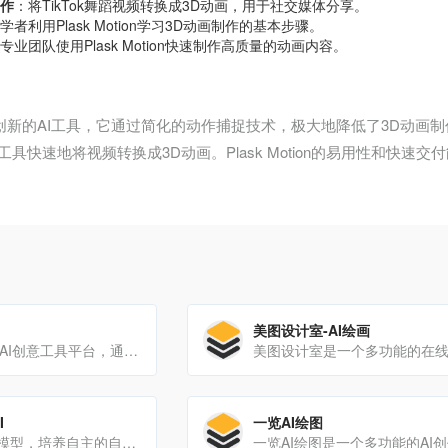
作
：将TikTok舞蹈视频转换成3D动画，用于社交媒体分享。
学者利用Plask Motion学习3D动画制作的基本步骤。
专业团队使用Plask Motion快速制作高质量的动画内容。
on是一个创新的AI工具，它通过简化的动作捕捉技术，极大地降低了3D
具快速地将视频转换成3D动画。Plask Motion的易用性和快
美图设计室-AI绘画
Krea.ai作为一个AI创意工具平台，通过提供简单易用的界面和强大的AI技术，使用户能够快速将创意想法转化为视觉作品。
I
一览AI绘图
开源的图像生成模型，培养自主的自由来生成令人难以置信的图像。