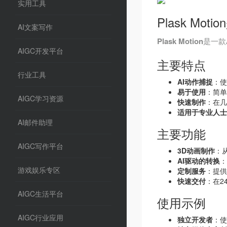
实用工具
Plask Mot
AI文案写作
Plask Motion
是一款
AIGC开发平台
主要特点
行业工具
AI动作捕捉
：使
易于使用
：简单
AIGC学习资源
快速制作
：在几
适用于专业人士
AI邮件助理
主要功能
AIGC写作平台
3D动画制作
：
AI驱动的转换
：
游戏娱乐专区
定制服务
：提供
快速交付
：在2
AIGC生活平台
使用示例
AIGC行业应用
独立开发者
：使