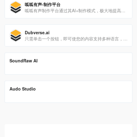
呱呱有声-制作平台
呱呱有声制作平台通过其AI+制作模式，极大地提高了有声作品的制作效率和产能。无论是个人创作者还是专业团队，都可以利用该平台的先进功能，快速创作出高质量的有声作品，同时降低...
Dubverse.ai
只需单击一个按钮，即可使您的内容支持多种语言，并覆盖更多人。
翻译站点
SoundRaw AI
面向创作者的 AI 音乐生成器，只需选择情绪、流派和长度，SoundRaw AI就能为你生成优美的歌曲。
翻译站点
Audo Studio
Audo AI为创作者和开发人员提供噪声消除产品，包括Audo Studio、Audo API和用于Linux的Magic Mic。这些产品利用音频处理和人工智能的最新进展，自动去除背景噪音，增强音频录制，...