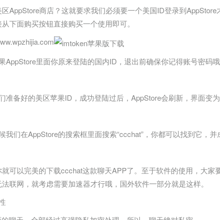
区AppStore商店？这就要求我们必须要一个美国ID登录到AppSt
接从下面购买按钮直接购买一个使用即可。
.wpzhijia.com
果AppStore里面你原来登陆的国内ID，退出前确保你记得账号密码
们准备好的美区苹果ID，成功登陆过后，AppStore会刷新，界面
候我们在AppStore的搜索框里面搜索“ccchat”，你都可以找到它，
就可以完美的下载ccchat这款聊天APP了。至于软件的使用，大
无法联网，就考虑需要加速器才行哦，国外软件一部分就是这样。
性
t里面的聊天，全部经过高强隐私加密处理，所以，聊天绝对私密。