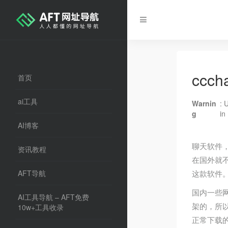
cc
首页
ai工具
Warnin
: 
g
in
AI博客
聊天软件
资讯教程
在国外就
AFT导航
这款软件
国内一些网
AI工具导航 – AFT免费
架的，所以
10w+工具收录
正常下载