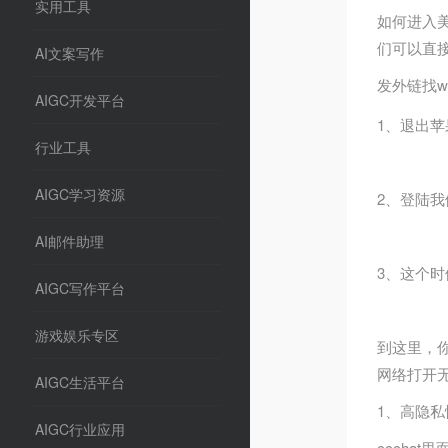
实用工具
如何进入美
们可以直
AI文案写作
发外链找www
AIGC开发平台
1、退出苹
行业工具
AIGC学习资源
2、登陆我
AI邮件助理
3、这个时
AIGC写作平台
游戏娱乐专区
到这里，你
网络打开
AIGC生活平台
1、高隐私
AIGC行业应用
cccha