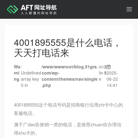
4001895555是什么电话，
天天打电话来
Wa
:
/www/wwwroot/blog.51grs.
on
2
rni
Undefined
com/wp-
lin
5
2025-
ng
array key
content/themes/nav/single
e
06-22
0 in
.php
14:41
4001895555这个电话号码是招商银行信用zhi卡中心的
客服电话。
属于广dao告推销一类的电话，是推荐zhuan你办理信
用shu卡的。